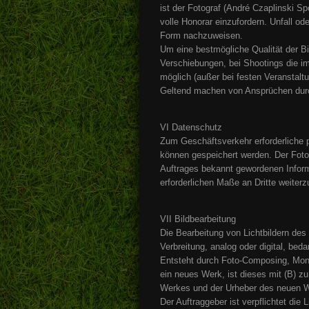
ist der Fotograf (André Czaplinski Spo
volle Honorar einzufordern. Unfall ode
Form nachzuweisen.
Um eine bestmögliche Qualität der Bi
Verschiebungen, bei Shootings die im
möglich (außer bei festen Veranstalt
Geltend machen von Ansprüchen durch
VI Datenschutz
Zum Geschäftsverkehr erforderliche
können gespeichert werden. Der Fotog
Auftrages bekannt gewordenen Inform
erforderlichen Maße an Dritte weiterz
VII Bildbearbeitung
Die Bearbeitung von Lichtbildern des 
Verbreitung, analog oder digital, bed
Entsteht durch Foto-Composing, Mont
ein neues Werk, ist dieses mit (B) 
Werkes und der Urheber des neuen W
Der Auftraggeber ist verpflichtet die 