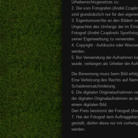
Urheberrechtsgesetzes zu.
2. Die vom Fotografen (André Czaplins
sind grundsätzlich nur für den eige
3. Eigentumsrechte an den Bildern we
Ungeachtet des Umfangs der im Einze
Fotograf (André Czaplinski Sportfoto
seiner Eigenwerbung zu verwenden.
4. Copyright - Aufdrucke oder Wasser
werden.
5. Bei Verwendung der Aufnahmen kann
wurde, verlangen als Urheber der Au
Die Benennung muss beim Bild erfol
Eine Verletzung des Rechts auf Nam
Schadenersatzforderung.
6. Die digitalen Originalaufnahmen v
der digitalen Originalaufnahmen an d
einem digitalen Bild.
Den Preis bestimmt der Fotograf (And
7. Hat der Fotograf dem Auftraggeber
gestellt, dürfen diese nur mit vorheri
werden.