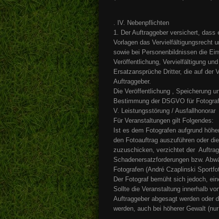
. IV. Nebenpflichten
1. Der Auftraggeber versichert, dass
Vorlagen das Vervielfältigungsrecht 
sowie bei Personenbildnissen die Ein
Veröffentlichung, Vervielfältigung und
Ersatzansprüche Dritter, die auf der V
Auftraggeber.
Die Veröffentlichung , Speicherung u
Bestimmung der DSGVO für Fotograf
V. Leistungsstörung / Ausfallhonorar
Für Veranstaltungen gilt Folgendes:
Ist es dem Fotografen aufgrund höhere
den Fotoauftrag auszuführen oder die
zuzuschicken, verzichtet der Auftrag
Schadenersatzforderungen bzw. Abwä
Fotografen (André Czaplinski Sportfot
Der Fotograf bemüht sich jedoch, ein
Sollte die Veranstaltung innerhalb v
Auftraggeber abgesagt werden oder de
werden, auch bei höherer Gewalt (nur