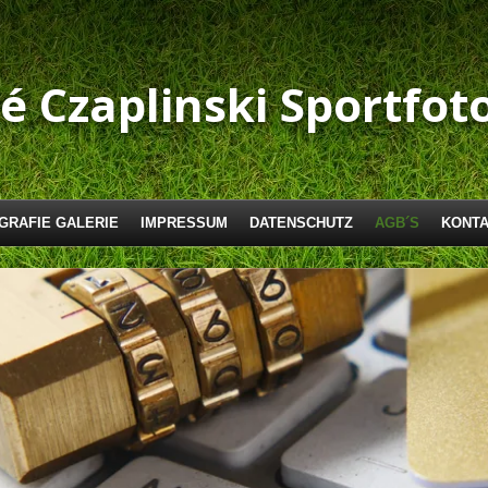
ré
Czaplinski
Sportfoto
GRAFIE GALERIE
IMPRESSUM
DATENSCHUTZ
AGB´S
KONT