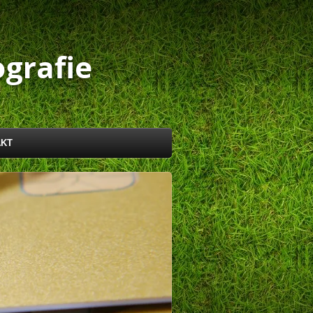
grafie
AKT