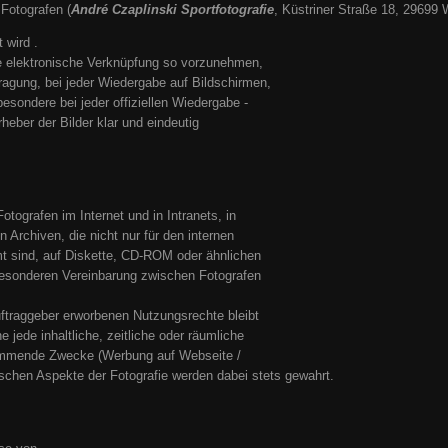
Fotografen (
André Czaplinski Sportfotografie
, Küstriner Straße 18, 29699
 wird .
ese elektronische Verknüpfung so vorzunehmen,
tragung, bei jeder Wiedergabe auf Bildschirmen,
besondere bei jeder offiziellen Wiedergabe -
rheber der Bilder klar und eindeutig
otografen im Internet und in Intranets, in
 Archiven, die nicht nur für den internen
t sind, auf Diskette, CD-ROM oder ähnlichen
 besonderen Vereinbarung zwischen Fotografen
traggeber erworbenen Nutzungsrechte bleibt
ne jede inhaltliche, zeitliche oder räumliche
kommende Zwecke (Werbung auf Webseite /
hischen Aspekte der Fotografie werden dabei stets gewahrt.