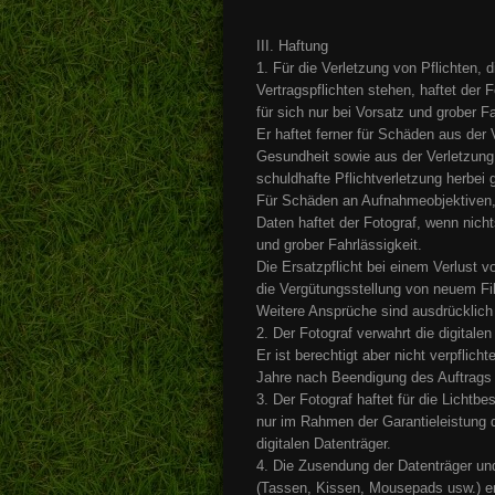
III. Haftung
1. Für die Verletzung von Pflichten,
Vertragspflichten stehen, haftet der 
für sich nur bei Vorsatz und grober Fa
Er haftet ferner für Schäden aus der
Gesundheit sowie aus der Verletzung 
schuldhafte Pflichtverletzung herbei g
Für Schäden an Aufnahmeobjektiven, 
Daten haftet der Fotograf, wenn nich
und grober Fahrlässigkeit.
Die Ersatzpflicht bei einem Verlust v
die Vergütungsstellung von neuem Fi
Weitere Ansprüche sind ausdrücklic
2. Der Fotograf verwahrt die digitalen 
Er ist berechtigt aber nicht verpflich
Jahre nach Beendigung des Auftrags 
3. Der Fotograf haftet für die Lichtbe
nur im Rahmen der Garantieleistung d
digitalen Datenträger.
4. Die Zusendung der Datenträger und
(Tassen, Kissen, Mousepads usw.) er