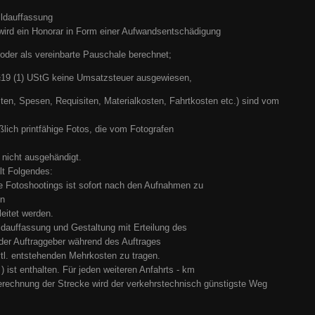
ildauffassung
r wird ein Honorar in Form einer Aufwandsentschädigung
oder als vereinbarte Pauschale berechnet;
19 (1) UStG keine Umsatzsteuer ausgewiesen,
n, Spesen, Requisiten, Materialkosten, Fahrtkosten etc.) sind vom
lich printfähige Fotos, die vom Fotografen
 nicht ausgehändigt.
ilt Folgendes:
e Fotoshootings ist sofort nach den Aufnahmen zu
en
leitet werden.
ldauffassung und Gestaltung mit Erteilung des
der Auftraggeber während des Auftrages
tl. entstehenden Mehrkosten zu tragen.
) ist enthalten. Für jeden weiteren Anfahrts - km
rechnung der Strecke wird der verkehrstechnisch günstigste Weg