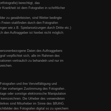
rtfotografie) berechtigt, das
r Krankheit ist dem Fotografen in schriftlicher
lder zu gewährleisten, sind Wetter bedingte
 Freien stattfinden durch den Fotografen
ungen wie z.B. Spielansetzungen durch Dritte etc.)
 den Auftraggeber ist hierbei nicht möglich.
 personenbezogene Daten des Auftraggebers
raf verpflichtet sich, alle im Rahmen des
ationen vertraulich zu behandeln und nur im
ureichen.
Fotografen und ihre Vervielfältigung und
arf der vorherigen Zustimmung des Fotografen .
age oder sonstige elektronische Manipulation
zu kennzeichnen. Die Urheber des verwendeten
erkes sind Miturheber im Sinne des §8UrhG.
Lichtbilder des Fotografen digital so zu speichern